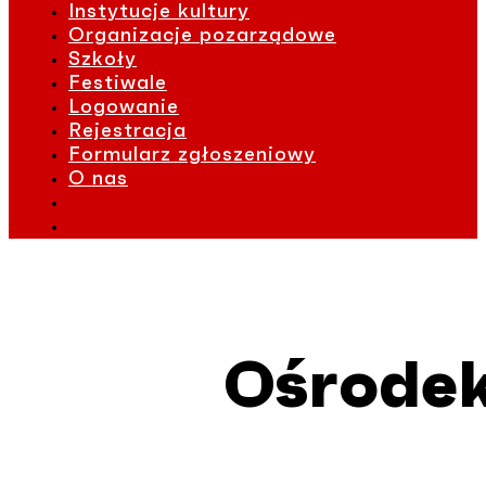
Instytucje kultury
Organizacje pozarządowe
Szkoły
Festiwale
Logowanie
Rejestracja
Formularz zgłoszeniowy
O nas
Ośrodek