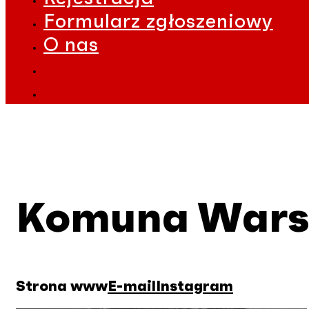
Formularz zgłoszeniowy
O nas
Komuna War
Strona www
E-mail
Instagram