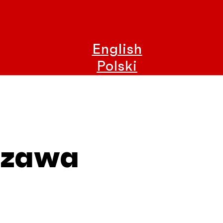
English
Polski
szawa