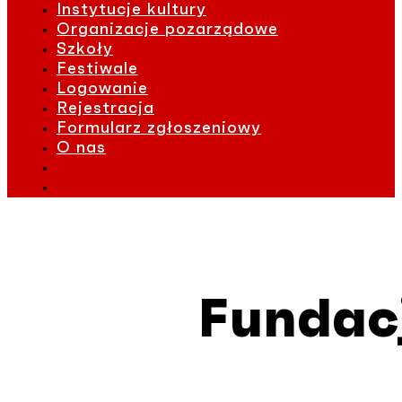
Instytucje kultury
Organizacje pozarządowe
Szkoły
Festiwale
Logowanie
Rejestracja
Formularz zgłoszeniowy
O nas
Fundac