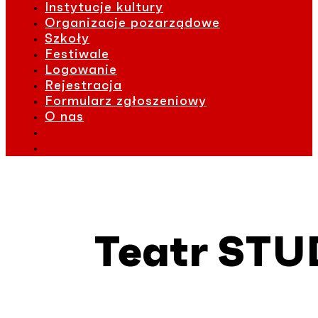
Instytucje kultury
Organizacje pozarządowe
Szkoły
Festiwale
Logowanie
Rejestracja
Formularz zgłoszeniowy
O nas
Teatr STUD